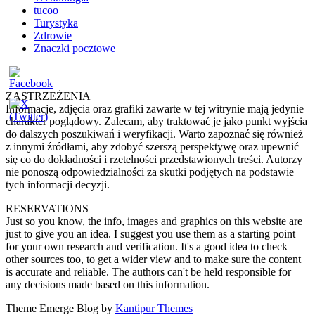
tucoo
Turystyka
Zdrowie
Znaczki pocztowe
ZASTRZEŻENIA
Informacje, zdjęcia oraz grafiki zawarte w tej witrynie mają jedynie
charakter poglądowy. Zalecam, aby traktować je jako punkt wyjścia
do dalszych poszukiwań i weryfikacji. Warto zapoznać się również
z innymi źródłami, aby zdobyć szerszą perspektywę oraz upewnić
się co do dokładności i rzetelności przedstawionych treści. Autorzy
nie ponoszą odpowiedzialności za skutki podjętych na podstawie
tych informacji decyzji.
RESERVATIONS
Just so you know, the info, images and graphics on this website are
just to give you an idea. I suggest you use them as a starting point
for your own research and verification. It's a good idea to check
other sources too, to get a wider view and to make sure the content
is accurate and reliable. The authors can't be held responsible for
any decisions made based on this information.
Theme Emerge Blog by
Kantipur Themes