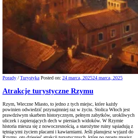
Porady
/
Turystyka
Posted on:
24 marca, 2025
24 marca, 2025
Atrakcje turystyczne Rzymu
Rzym, Wieczne Miasto, to jedno z tych miejsc, które każdy
powinien odwiedzić przynajmniej raz w życiu. Stolica Włoch jest
prawdziwym skarbem historycznym, pełnym zabytków, urokliwych
uliczek i zapierających dech w piersiach widoków. W Rzymie
historia miesza się z nowoczesnością, a starożytne ruiny sąsiadują z
tętniącymi życiem placami i kawiarniami. Jeśli planujesz wyjazd do
Rzymu, oto dziesięć atrakcji turystycznych, które po prostu musisz