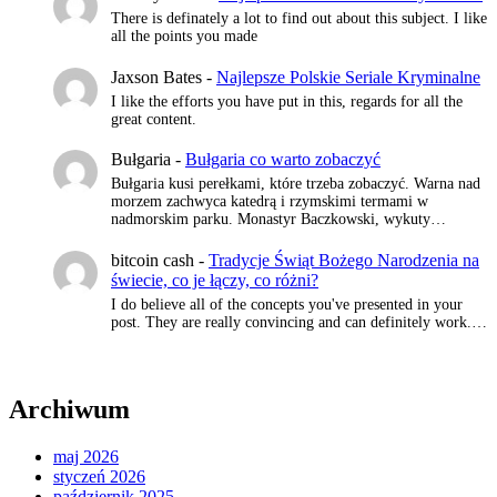
There is definately a lot to find out about this subject. I like
all the points you made
Jaxson Bates
-
Najlepsze Polskie Seriale Kryminalne
I like the efforts you have put in this, regards for all the
great content.
Bułgaria
-
Bułgaria co warto zobaczyć
Bułgaria kusi perełkami, które trzeba zobaczyć. Warna nad
morzem zachwyca katedrą i rzymskimi termami w
nadmorskim parku. Monastyr Baczkowski, wykuty…
bitcoin cash
-
Tradycje Świąt Bożego Narodzenia na
świecie, co je łączy, co różni?
I do believe all of the concepts you've presented in your
post. They are really convincing and can definitely work.…
Archiwum
maj 2026
styczeń 2026
październik 2025