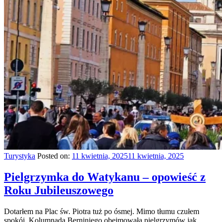
Turystyka
Posted on:
11 kwietnia, 2025
11 kwietnia, 2025
Pielgrzymka do Watykanu – opowieść z
Roku Jubileuszowego
Dotarłem na Plac św. Piotra tuż po ósmej. Mimo tłumu czułem
spokój. Kolumnada Berniniego obejmowała pielgrzymów jak