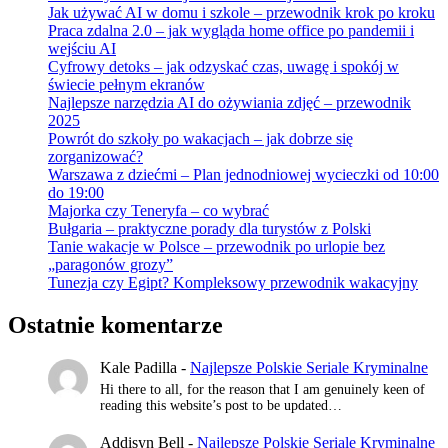
Jak używać AI w domu i szkole – przewodnik krok po kroku
Praca zdalna 2.0 – jak wygląda home office po pandemii i
wejściu AI
Cyfrowy detoks – jak odzyskać czas, uwagę i spokój w
świecie pełnym ekranów
Najlepsze narzędzia AI do ożywiania zdjęć – przewodnik
2025
Powrót do szkoły po wakacjach – jak dobrze się
zorganizować?
Warszawa z dziećmi – Plan jednodniowej wycieczki od 10:00
do 19:00
Majorka czy Teneryfa – co wybrać
Bułgaria – praktyczne porady dla turystów z Polski
Tanie wakacje w Polsce – przewodnik po urlopie bez
„paragonów grozy”
Tunezja czy Egipt? Kompleksowy przewodnik wakacyjny
Ostatnie komentarze
Kale Padilla
-
Najlepsze Polskie Seriale Kryminalne
Hi there to all, for the reason that I am genuinely keen of
reading this website’s post to be updated…
Addisyn Bell
-
Najlepsze Polskie Seriale Kryminalne