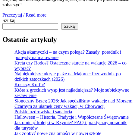
zobaczyć!
Przeczytaj / Read more
Szukaj
Szukaj
Ostatnie artykuły
Akcja #kamyczki – na czym polega? Zasady, poradnik i
pomysły na malowanie
Kreta czy Rodos? Ostateczne starcie na wakacje 2026 – co
wybrać?
Najpiękniejsze ukryte plaże na Majorce: Przewodnik po
dzikich zatoczkach (2026)
Kos czy Korfu?
Która z greckich wysp jest najładniejsza? Moje subiektywne
zestawienie
Słoneczny Brzeg 2026: Jak spędziliśmy wakacje nad Morzem
Czarnym za ułamek ceny wakacji w Chorwacji
Polskie uzdrowiska i sanatoria
Halloween – Historia, Tradycje i Współczesne Świętowanie
Jak ominąć kolejki w Rzymie? FAQ i praktyczny poradnik
dla turystów
Jak zdobyć nowe znajomości w nowej szkole