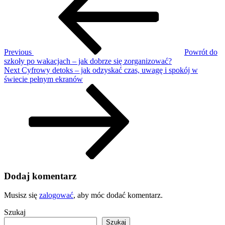
AI
do
ożywiania
zdjęć
–
przewodnik
Previous
Powrót do
2025
szkoły po wakacjach – jak dobrze się zorganizować?
Next
Next
Cyfrowy detoks – jak odzyskać czas, uwagę i spokój w
Post
świecie pełnym ekranów
Dodaj komentarz
Musisz się
zalogować
, aby móc dodać komentarz.
Szukaj
Szukaj