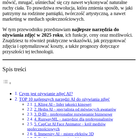
mówić, mrugać, uśmiechać się czy nawet wykonywać naturalne
ruchy ciała. To prawdziwa rewolucja, która zmienia sposób, w jaki
patrzymy na rodzinne pamiątki, twórczość artystyczną, a nawet
marketing w mediach społecznościowych.
W tym przewodniku przedstawiam
najlepsze narzędzia do
ożywiania zdjęć w 2025 roku
, ich funkcje, ceny oraz możliwości.
Znajdziesz tu również praktyczne wskazówki, jak przygotować
zdjęcia i optymalizować koszty, a także prognozy dotyczące
przyszłości tej technologii.
Spis treści
Czym jest ożywianie zdjęć AI?
TOP 10 najlepszych narzędzi AI do ożywiania zdjęć
1. Kling AI – lider jakości kinowej
2. Hedra AI – specjalista od mówiących awatarów
3. D-ID – profesjonalne rozwiązanie biznesowe
4. RunwayML – narzędzie dla profesjonalistów
5. CapCut AI Face Animator – król mediów
społecznościowych
6. Immersity AI – mistrz efektów 3D