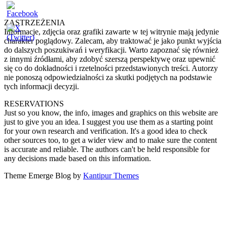
ZASTRZEŻENIA
Informacje, zdjęcia oraz grafiki zawarte w tej witrynie mają jedynie
charakter poglądowy. Zalecam, aby traktować je jako punkt wyjścia
do dalszych poszukiwań i weryfikacji. Warto zapoznać się również
z innymi źródłami, aby zdobyć szerszą perspektywę oraz upewnić
się co do dokładności i rzetelności przedstawionych treści. Autorzy
nie ponoszą odpowiedzialności za skutki podjętych na podstawie
tych informacji decyzji.
RESERVATIONS
Just so you know, the info, images and graphics on this website are
just to give you an idea. I suggest you use them as a starting point
for your own research and verification. It's a good idea to check
other sources too, to get a wider view and to make sure the content
is accurate and reliable. The authors can't be held responsible for
any decisions made based on this information.
Theme Emerge Blog by
Kantipur Themes