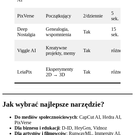
4.0
5
Bły
PixVerse
Początkujący
2/dziennie
sek.
gen
Deep
Genealogia,
15
Sek
Tak
Nostalgia
wspomnienia
sek.
ges
Ruc
Kreatywne
Viggle AI
Tak
różne
zgo
projekty, memy
fizy
Da
Eksperymenty
LeiaPix
Tak
różne
kon
2D → 3D
Ligh
Jak wybrać najlepsze narzędzie?
Do mediów społecznościowych
: CapCut AI, Hedra AI,
PixVerse
Dla biznesu i edukacji
: D-ID, HeyGen, Vidnoz
Dla artystów i filmowców
: RunwayML, Immersity AI,