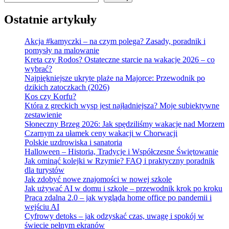
Ostatnie artykuły
Akcja #kamyczki – na czym polega? Zasady, poradnik i
pomysły na malowanie
Kreta czy Rodos? Ostateczne starcie na wakacje 2026 – co
wybrać?
Najpiękniejsze ukryte plaże na Majorce: Przewodnik po
dzikich zatoczkach (2026)
Kos czy Korfu?
Która z greckich wysp jest najładniejsza? Moje subiektywne
zestawienie
Słoneczny Brzeg 2026: Jak spędziliśmy wakacje nad Morzem
Czarnym za ułamek ceny wakacji w Chorwacji
Polskie uzdrowiska i sanatoria
Halloween – Historia, Tradycje i Współczesne Świętowanie
Jak ominąć kolejki w Rzymie? FAQ i praktyczny poradnik
dla turystów
Jak zdobyć nowe znajomości w nowej szkole
Jak używać AI w domu i szkole – przewodnik krok po kroku
Praca zdalna 2.0 – jak wygląda home office po pandemii i
wejściu AI
Cyfrowy detoks – jak odzyskać czas, uwagę i spokój w
świecie pełnym ekranów