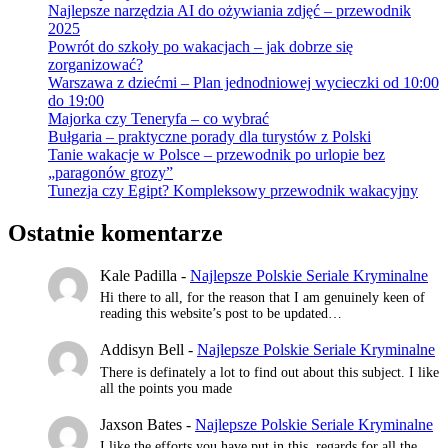
Najlepsze narzędzia AI do ożywiania zdjęć – przewodnik
2025
Powrót do szkoły po wakacjach – jak dobrze się
zorganizować?
Warszawa z dziećmi – Plan jednodniowej wycieczki od 10:00
do 19:00
Majorka czy Teneryfa – co wybrać
Bułgaria – praktyczne porady dla turystów z Polski
Tanie wakacje w Polsce – przewodnik po urlopie bez
„paragonów grozy”
Tunezja czy Egipt? Kompleksowy przewodnik wakacyjny
Ostatnie komentarze
Kale Padilla
-
Najlepsze Polskie Seriale Kryminalne
Hi there to all, for the reason that I am genuinely keen of
reading this website’s post to be updated…
Addisyn Bell
-
Najlepsze Polskie Seriale Kryminalne
There is definately a lot to find out about this subject. I like
all the points you made
Jaxson Bates
-
Najlepsze Polskie Seriale Kryminalne
I like the efforts you have put in this, regards for all the