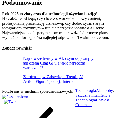
Podsumowanie
Rok 2025 to
złoty czas dla technologii ożywiania zdjęć
.
Niezależnie od tego, czy chcesz stworzyć viralowy content,
profesjonalną prezentację biznesową, czy dodać życia starym
fotografiom rodzinnym – istnieje narzędzie idealne dla Ciebie.
Najważniejsze to eksperymentować, sprawdzać darmowe plany i
wybrać platformę, która najlepiej odpowiada Twoim potrzebom.
Zobacz również:
Najnowsze trendy w AI: czym są prompty,
jak działa Chat GPT i jakie narzędzia
warto znać?
Zamień się w Zabawkę – Trend „AI
Action Figure” podbija Internet!
Technologia
AI
,
hobby
,
Polubi nas w mediach społecznościowych:
Sztuczna inteligencja
,
Technologia
Leave a
on
Comment
Nawigacja
Previous
Najlepsze
Post
narzędzia
wpisu