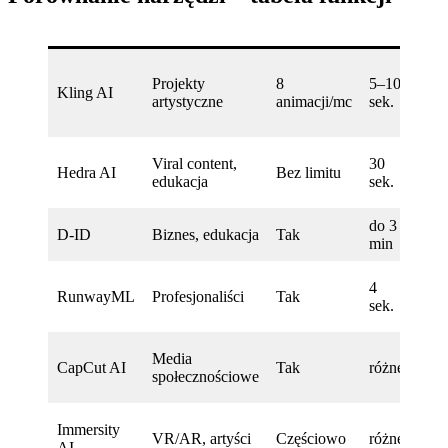
Jak
Projekty
8
5–10
kin
Kling AI
artystyczne
animacji/mc
sek.
ani
całe
Real
Viral content,
30
Hedra AI
Bez limitu
awa
edukacja
sek.
mów
do 3
120
D-ID
Biznes, edukacja
Tak
min
API
Mot
4
RunwayML
Profesjonaliści
Tak
Brus
sek.
pro
Dar
Media
CapCut AI
Tak
różne
inte
społecznościowe
Tik
Neu
Immersity
VR/AR, artyści
Częściowo
różne
Ren
AI