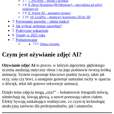
7. PixVerse – proste i szybkie
8. Deep Nostalgia (MyHeritage) – specjalista od zdjęć
rodzinnych
9. Viggle AI – animator postaci
10. LeiaPix – darmowy konwerter 2D do 3D
Porównanie narzędzi – tabela funkcji
Jak wybrać najlepsze narzędzie?
Praktyczne wskazówki
Trendy w 2025 roku
Podsumowanie
Zobacz również:
Czym jest ożywianie zdjęć AI?
Ożywianie zdjęć AI
to proces, w którym algorytmy głębokiego
uczenia analizują statyczny obraz i na jego podstawie tworzą krótką
animację. System rozpoznaje kluczowe punkty twarzy, takie jak
oczy, usta czy brwi, a następnie generuje naturalne ruchy w oparciu
o dźwięk, tekst lub gotowe sekwencje animacji.
Dzięki temu zdjęcia mogą „ożyć” – bohaterowie fotografii mówią,
uśmiechają się, kiwają głową, a nawet poruszają całym ciałem.
Efekty bywają zaskakująco realistyczne, co czyni tę technologię
atrakcyjną zarówno dla profesjonalistów, jak i amatorów.