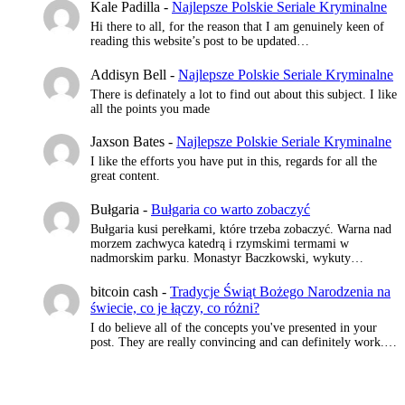
Kale Padilla
-
Najlepsze Polskie Seriale Kryminalne
Hi there to all, for the reason that I am genuinely keen of
reading this website’s post to be updated…
Addisyn Bell
-
Najlepsze Polskie Seriale Kryminalne
There is definately a lot to find out about this subject. I like
all the points you made
Jaxson Bates
-
Najlepsze Polskie Seriale Kryminalne
I like the efforts you have put in this, regards for all the
great content.
Bułgaria
-
Bułgaria co warto zobaczyć
Bułgaria kusi perełkami, które trzeba zobaczyć. Warna nad
morzem zachwyca katedrą i rzymskimi termami w
nadmorskim parku. Monastyr Baczkowski, wykuty…
bitcoin cash
-
Tradycje Świąt Bożego Narodzenia na
świecie, co je łączy, co różni?
I do believe all of the concepts you've presented in your
post. They are really convincing and can definitely work.…