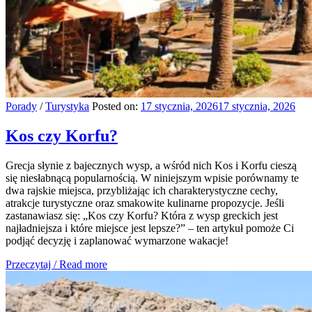
Porady
/
Turystyka
Posted on:
17 stycznia, 2026
17 stycznia, 2026
Kos czy Korfu?
Grecja słynie z bajecznych wysp, a wśród nich Kos i Korfu cieszą
się niesłabnącą popularnością. W niniejszym wpisie porównamy te
dwa rajskie miejsca, przybliżając ich charakterystyczne cechy,
atrakcje turystyczne oraz smakowite kulinarne propozycje. Jeśli
zastanawiasz się: „Kos czy Korfu? Która z wysp greckich jest
najładniejsza i które miejsce jest lepsze?” – ten artykuł pomoże Ci
podjąć decyzję i zaplanować wymarzone wakacje!
Przeczytaj / Read more