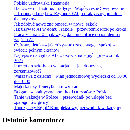
Polskie uzdrowiska i sanatoria
Halloween – Historia, Tradycje i Współczesne Świętowanie
Jak ominąć kolejki w Rzymie? FAQ i praktyczny poradnik
dla turystów
Jak zdobyć nowe znajomości w nowej szkole
Jak używać AI w domu i szkole – przewodnik krok po kroku
Praca zdalna 2.0 – jak wygląda home office po pandemii i
wejściu AI
Cyfrowy detoks – jak odzyskać czas, uwagę i spokój w
świecie pełnym ekranów
Najlepsze narzędzia AI do ożywiania zdjęć – przewodnik
2025
Powrót do szkoły po wakacjach – jak dobrze się
zorganizować?
Warszawa z dziećmi – Plan jednodniowej wycieczki od 10:00
do 19:00
Majorka czy Teneryfa – co wybrać
Bułgaria – praktyczne porady dla turystów z Polski
Tanie wakacje w Polsce – przewodnik po urlopie bez
„paragonów grozy”
Tunezja czy Egipt? Kompleksowy przewodnik wakacyjny
Ostatnie komentarze