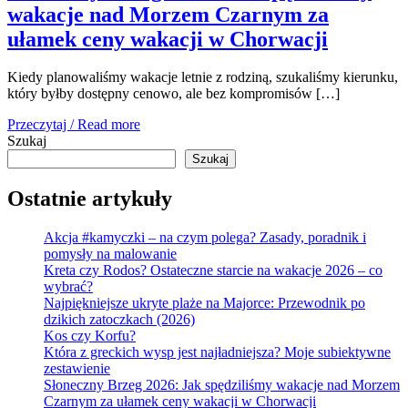
wakacje nad Morzem Czarnym za
ułamek ceny wakacji w Chorwacji
Kiedy planowaliśmy wakacje letnie z rodziną, szukaliśmy kierunku,
który byłby dostępny cenowo, ale bez kompromisów […]
Przeczytaj / Read more
Szukaj
Szukaj
Ostatnie artykuły
Akcja #kamyczki – na czym polega? Zasady, poradnik i
pomysły na malowanie
Kreta czy Rodos? Ostateczne starcie na wakacje 2026 – co
wybrać?
Najpiękniejsze ukryte plaże na Majorce: Przewodnik po
dzikich zatoczkach (2026)
Kos czy Korfu?
Która z greckich wysp jest najładniejsza? Moje subiektywne
zestawienie
Słoneczny Brzeg 2026: Jak spędziliśmy wakacje nad Morzem
Czarnym za ułamek ceny wakacji w Chorwacji