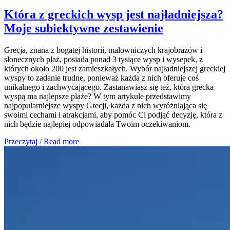
Która z greckich wysp jest najładniejsza?
Moje subiektywne zestawienie
Grecja, znana z bogatej historii, malowniczych krajobrazów i
słonecznych plaż, posiada ponad 3 tysiące wysp i wysepek, z
których około 200 jest zamieszkałych. Wybór najładniejszej greckiej
wyspy to zadanie trudne, ponieważ każda z nich oferuje coś
unikalnego i zachwycającego. Zastanawiasz się też, która grecka
wyspą ma najlepsze plaże? W tym artykule przedstawimy
najpopularniejsze wyspy Grecji, każda z nich wyróżniająca się
swoimi cechami i atrakcjami, aby pomóc Ci podjąć decyzję, która z
nich będzie najlepiej odpowiadała Twoim oczekiwaniom.
Przeczytaj / Read more