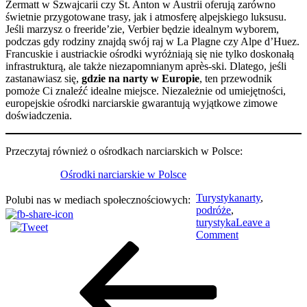
Zermatt w Szwajcarii czy St. Anton w Austrii oferują zarówno
świetnie przygotowane trasy, jak i atmosferę alpejskiego luksusu.
Jeśli marzysz o freeride’zie, Verbier będzie idealnym wyborem,
podczas gdy rodziny znajdą swój raj w La Plagne czy Alpe d’Huez.
Francuskie i austriackie ośrodki wyróżniają się nie tylko doskonałą
infrastrukturą, ale także niezapomnianym après-ski. Dlatego, jeśli
zastanawiasz się,
gdzie na narty w Europie
, ten przewodnik
pomoże Ci znaleźć idealne miejsce. Niezależnie od umiejętności,
europejskie ośrodki narciarskie gwarantują wyjątkowe zimowe
doświadczenia.
Przeczytaj również o ośrodkach narciarskich w Polsce:
Ośrodki narciarskie w Polsce
Turystyka
narty
,
Polubi nas w mediach społecznościowych:
podróże
,
turystyka
Leave a
on
Comment
Nawigacja
Previous
Gdzie
Post
na
wpisu
Narty
w
Europie?