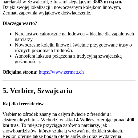
narciarski w Szwajcarii, z trasami sięgającymi
3883 m n.p.m.
.
Dzięki swojej lokalizacji i nowoczesnym kolejkom linowym,
Zermatt zapewnia wyjątkowe doświadczenie.
Dlaczego warto?
Narciarstwo całoroczne na lodowcu – idealne dla zapalonych
narciarzy.
Nowoczesne kolejki linowe i świetnie przygotowane trasy o
różnych poziomach trudności.
Atmosfera luksusu połączona z tradycyjną szwajcarską
gościnnością.
Oficjalna strona:
https://www.zermatt.ch
5.
Verbier, Szwajcaria
Raj dla freeriderów
Verbier to ośrodek znany na całym świecie z freeride’u i
ekstremalnych tras. Wchodzi w skład
4 Vallées
, oferując ponad
400
km tras
. To miejsce przyciąga zarówno narciarzy, jak i
snowboardzistów, którzy szukają wyzwań na dzikich stokach.
Region oferuje także bogatą ofertę après-ski oraz wydarzenia