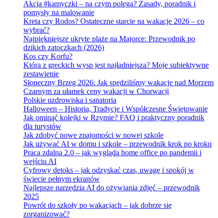
Akcja #kamyczki – na czym polega? Zasady, poradnik i
pomysły na malowanie
Kreta czy Rodos? Ostateczne starcie na wakacje 2026 – co
wybrać?
Najpiękniejsze ukryte plaże na Majorce: Przewodnik po
dzikich zatoczkach (2026)
Kos czy Korfu?
Która z greckich wysp jest najładniejsza? Moje subiektywne
zestawienie
Słoneczny Brzeg 2026: Jak spędziliśmy wakacje nad Morzem
Czarnym za ułamek ceny wakacji w Chorwacji
Polskie uzdrowiska i sanatoria
Halloween – Historia, Tradycje i Współczesne Świętowanie
Jak ominąć kolejki w Rzymie? FAQ i praktyczny poradnik
dla turystów
Jak zdobyć nowe znajomości w nowej szkole
Jak używać AI w domu i szkole – przewodnik krok po kroku
Praca zdalna 2.0 – jak wygląda home office po pandemii i
wejściu AI
Cyfrowy detoks – jak odzyskać czas, uwagę i spokój w
świecie pełnym ekranów
Najlepsze narzędzia AI do ożywiania zdjęć – przewodnik
2025
Powrót do szkoły po wakacjach – jak dobrze się
zorganizować?