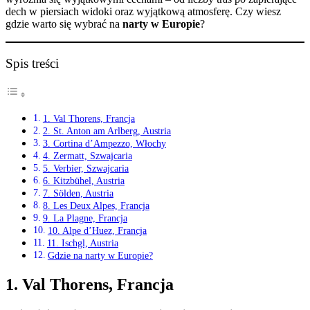
dech w piersiach widoki oraz wyjątkową atmosferę. Czy wiesz
gdzie warto się wybrać na
narty w Europie
?
Spis treści
1. Val Thorens, Francja
2. St. Anton am Arlberg, Austria
3. Cortina d’Ampezzo, Włochy
4. Zermatt, Szwajcaria
5. Verbier, Szwajcaria
6. Kitzbühel, Austria
7. Sölden, Austria
8. Les Deux Alpes, Francja
9. La Plagne, Francja
10. Alpe d’Huez, Francja
11. Ischgl, Austria
Gdzie na narty w Europie?
1.
Val Thorens, Francja