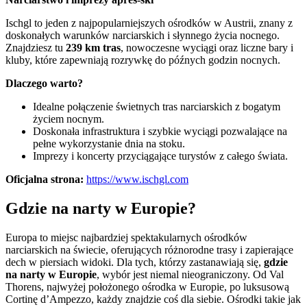
Ischgl to jeden z najpopularniejszych ośrodków w Austrii, znany z
doskonałych warunków narciarskich i słynnego życia nocnego.
Znajdziesz tu
239 km tras
, nowoczesne wyciągi oraz liczne bary i
kluby, które zapewniają rozrywkę do późnych godzin nocnych.
Dlaczego warto?
Idealne połączenie świetnych tras narciarskich z bogatym
życiem nocnym.
Doskonała infrastruktura i szybkie wyciągi pozwalające na
pełne wykorzystanie dnia na stoku.
Imprezy i koncerty przyciągające turystów z całego świata.
Oficjalna strona:
https://www.ischgl.com
Gdzie na narty w Europie
?
Europa to miejsc najbardziej spektakularnych ośrodków
narciarskich na świecie, oferujących różnorodne trasy i zapierające
dech w piersiach widoki. Dla tych, którzy zastanawiają się,
gdzie
na narty w Europie
, wybór jest niemal nieograniczony. Od Val
Thorens, najwyżej położonego ośrodka w Europie, po luksusową
Cortinę d’Ampezzo, każdy znajdzie coś dla siebie. Ośrodki takie jak