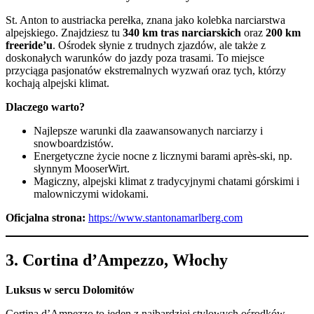
St. Anton to austriacka perełka, znana jako kolebka narciarstwa
alpejskiego. Znajdziesz tu
340 km tras narciarskich
oraz
200 km
freeride’u
. Ośrodek słynie z trudnych zjazdów, ale także z
doskonałych warunków do jazdy poza trasami. To miejsce
przyciąga pasjonatów ekstremalnych wyzwań oraz tych, którzy
kochają alpejski klimat.
Dlaczego warto?
Najlepsze warunki dla zaawansowanych narciarzy i
snowboardzistów.
Energetyczne życie nocne z licznymi barami après-ski, np.
słynnym MooserWirt.
Magiczny, alpejski klimat z tradycyjnymi chatami górskimi i
malowniczymi widokami.
Oficjalna strona:
https://www.stantonamarlberg.com
3.
Cortina d’Ampezzo, Włochy
Luksus w sercu Dolomitów
Cortina d’Ampezzo to jeden z najbardziej stylowych ośrodków