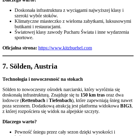
Doskonała infrastruktura z wyciągami najwyższej klasy i
szeroki wybór stoków.
Klimatyczne miasteczko z wieloma zabytkami, luksusowymi
butikami i restauracjami.
Światowej klasy zawody Pucharu Świata i inne wydarzenia
sportowe.
Oficjalna strona:
https://www.kit
zbuehel.com
7.
Sölden, Austria
Technologia i nowoczesność na stokach
Sölden to nowoczesny ośrodek narciarski, który wyróżnia się
doskonałą infrastrukturą. Znajduje się tu
150 km tras
oraz dwa
lodowce (
Rettenbach
i
Tiefenbach
), które zapewniają śnieg nawet
poza sezonem. Dodatkową atrakcją jest platforma widokowa
BIG3
,
z której rozpościera się widok na alpejskie szczyty.
Dlaczego warto?
Pewność śniegu przez cały sezon dzięki wysokości i