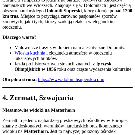
narciarskich we Włoszech. Znajduje się w Dolomitach i jest częścią
obszaru narciarskiego
Dolomiti Superski
, który oferuje ponad
1200
km tras
. Miejsce to przyciąga zarówno pasjonatów sportów
zimowych, jak i tych, którzy szukają relaksu w eleganckim
otoczeniu.
Dlaczego warto?
Malownicze trasy z widokiem na majestatyczne Dolomity.
Włoska kuchnia
i elegancka atmosfera w otoczeniu
luksusowych butików.
Jazda po historycznych stokach znanych z
Igrzysk
Olimpijskich w 1956
roku oraz częste wydarzenia kulturalne.
Oficjalna strona:
https://www.dolomitisuperski.com/
4.
Zermatt, Szwajcaria
Niesamowite widoki na Matterhorn
Zermatt to jeden z najbardziej prestiżowych ośrodków w Europie,
znany z doskonałych warunków narciarskich oraz ikonicznego
widoku na
Matterhorn
. Jest to najwyżej położony ośrodek