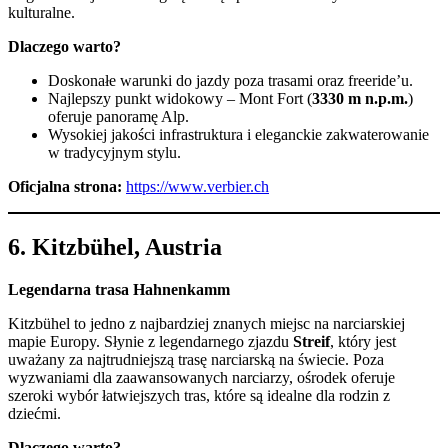
kulturalne.
Dlaczego warto?
Doskonałe warunki do jazdy poza trasami oraz freeride’u.
Najlepszy punkt widokowy – Mont Fort (
3330 m n.p.m.
)
oferuje panoramę Alp.
Wysokiej jakości infrastruktura i eleganckie zakwaterowanie
w tradycyjnym stylu.
Oficjalna strona:
https://www.verbier.ch
6.
Kitzbühel, Austria
Legendarna trasa Hahnenkamm
Kitzbühel to jedno z najbardziej znanych miejsc na narciarskiej
mapie Europy. Słynie z legendarnego zjazdu
Streif
, który jest
uważany za najtrudniejszą trasę narciarską na świecie. Poza
wyzwaniami dla zaawansowanych narciarzy, ośrodek oferuje
szeroki wybór łatwiejszych tras, które są idealne dla rodzin z
dziećmi.
Dlaczego warto?