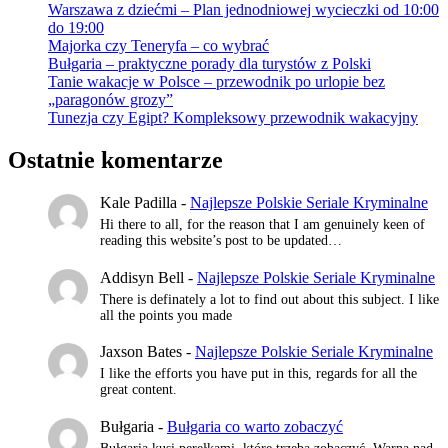
Warszawa z dziećmi – Plan jednodniowej wycieczki od 10:00
do 19:00
Majorka czy Teneryfa – co wybrać
Bułgaria – praktyczne porady dla turystów z Polski
Tanie wakacje w Polsce – przewodnik po urlopie bez
„paragonów grozy”
Tunezja czy Egipt? Kompleksowy przewodnik wakacyjny
Ostatnie komentarze
Kale Padilla
-
Najlepsze Polskie Seriale Kryminalne
Hi there to all, for the reason that I am genuinely keen of
reading this website’s post to be updated…
Addisyn Bell
-
Najlepsze Polskie Seriale Kryminalne
There is definately a lot to find out about this subject. I like
all the points you made
Jaxson Bates
-
Najlepsze Polskie Seriale Kryminalne
I like the efforts you have put in this, regards for all the
great content.
Bułgaria
-
Bułgaria co warto zobaczyć