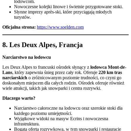
lodowcom.
Nowoczesne kolejki linowe i świetnie przygotowane stoki.
Słynne imprezy après-ski, które przyciągają młodych
turystów.
Oficjalna strona:
https://www.soelden.com
8.
Les Deux Alpes, Francja
Narciarstwo na lodowcu
Les Deux Alpes to francuski ośrodek słynący z
lodowca Mont-de-
Lans
, który zapewnia śnieg przez cały rok. Oferuje
220 km tras
narciarskich
o zróżnicowanym poziomie trudności, co czyni go
doskonałym miejscem dla całych rodzin. Ośrodek oferuje również
wiele atrakcji, takich jak snowparki i centra rozrywki.
Dlaczego warto?
Narciarstwo całoroczne na lodowcu oraz szerokie stoki dla
każdego poziomu umiejętności.
Wyjątkowe widoki na masyw Ecrins i nowoczesna
infrastruktura.
Bogata oferta rozrywkowa, w tym snowparki i restauracje