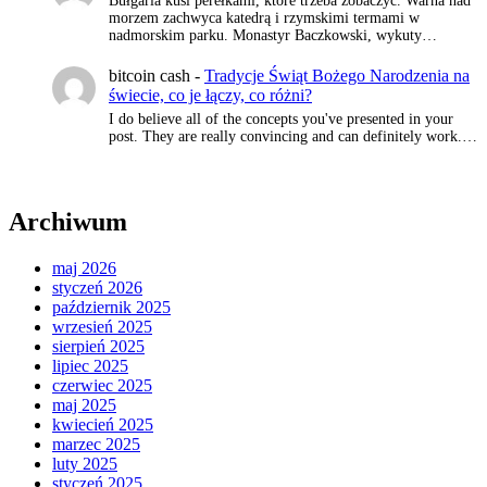
Bułgaria kusi perełkami, które trzeba zobaczyć. Warna nad
morzem zachwyca katedrą i rzymskimi termami w
nadmorskim parku. Monastyr Baczkowski, wykuty…
bitcoin cash
-
Tradycje Świąt Bożego Narodzenia na
świecie, co je łączy, co różni?
I do believe all of the concepts you've presented in your
post. They are really convincing and can definitely work.…
Archiwum
maj 2026
styczeń 2026
październik 2025
wrzesień 2025
sierpień 2025
lipiec 2025
czerwiec 2025
maj 2025
kwiecień 2025
marzec 2025
luty 2025
styczeń 2025