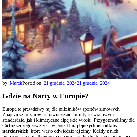
by:
Marek
Posted on:
21 grudnia, 2024
21 grudnia, 2024
Gdzie na Narty w Europie?
Europa to prawdziwy raj dla miłośników sportów zimowych.
Znajdziesz tu zarówno nowoczesne kurorty o światowym
standardzie, jak i klimatyczne alpejskie wioski. Przygotowaliśmy dla
Ciebie szczegółowe zestawienie
11 najlepszych ośrodków
narciarskich
, które warto odwiedzić tej zimy. Każdy z nich
wyróżnia się wyjątkowymi cechami – od liczby tras po zapierające