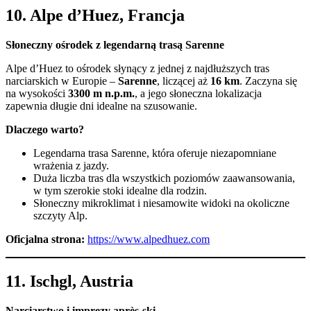
10.
Alpe d’Huez, Francja
Słoneczny ośrodek z legendarną trasą Sarenne
Alpe d’Huez to ośrodek słynący z jednej z najdłuższych tras
narciarskich w Europie –
Sarenne
, liczącej aż
16 km
. Zaczyna się
na wysokości
3300 m n.p.m.
, a jego słoneczna lokalizacja
zapewnia długie dni idealne na szusowanie.
Dlaczego warto?
Legendarna trasa Sarenne, która oferuje niezapomniane
wrażenia z jazdy.
Duża liczba tras dla wszystkich poziomów zaawansowania,
w tym szerokie stoki idealne dla rodzin.
Słoneczny mikroklimat i niesamowite widoki na okoliczne
szczyty Alp.
Oficjalna strona:
https://www.alpedhuez.com
11.
Ischgl, Austria
Narciarstwo i imprezy après-ski