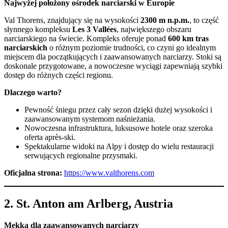
Najwyżej położony ośrodek narciarski w Europie
Val Thorens, znajdujący się na wysokości
2300 m n.p.m.
, to część
słynnego kompleksu
Les 3 Vallées
, największego obszaru
narciarskiego na świecie. Kompleks oferuje ponad
600 km tras
narciarskich
o różnym poziomie trudności, co czyni go idealnym
miejscem dla początkujących i zaawansowanych narciarzy. Stoki są
doskonale przygotowane, a nowoczesne wyciągi zapewniają szybki
dostęp do różnych części regionu.
Dlaczego warto?
Pewność śniegu przez cały sezon dzięki dużej wysokości i
zaawansowanym systemom naśnieżania.
Nowoczesna infrastruktura, luksusowe hotele oraz szeroka
oferta après-ski.
Spektakularne widoki na Alpy i dostęp do wielu restauracji
serwujących regionalne przysmaki.
Oficjalna strona:
https://www.valthorens.com
2.
St. Anton am Arlberg, Austria
Mekka dla zaawansowanych narciarzy