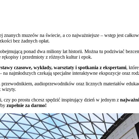
iej znanych muzeów na świecie, a co najważniejsze – wstęp jest całkow
kości bez żadnych opłat.
obejmującą ponad dwa miliony lat historii. Można tu podziwiać bezcen
 rękopisy i przedmioty z różnych kultur i epok.
stawy czasowe, wykłady, warsztaty i spotkania z ekspertami
, któr
ci – na najmłodszych czekają specjalne interaktywne ekspozycje oraz rod
 przewodnikiem, audioprzewodników oraz licznych materiałów edukacyj
 wizyty.
gii, czy po prostu chcesz spędzić inspirujący dzień w jednym z
najważni
arby
zupełnie za darmo!