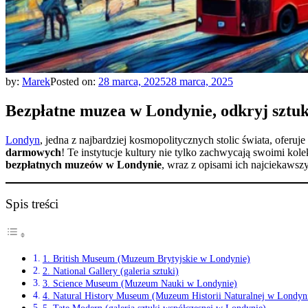
by:
Marek
Posted on:
28 marca, 2025
28 marca, 2025
Bezpłatne muzea w Londynie, odkryj sztukę
Londyn
, jedna z najbardziej kosmopolitycznych stolic świata, oferuj
darmowych
! Te instytucje kultury nie tylko zachwycają swoimi kole
bezpłatnych muzeów w Londynie
, wraz z opisami ich najciekawsz
Spis treści
1. British Museum (Muzeum Brytyjskie w Londynie)
2. National Gallery (galeria sztuki)
3. Science Museum (Muzeum Nauki w Londynie)
4. Natural History Museum (Muzeum Historii Naturalnej w Londyn