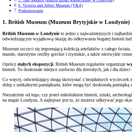
5. Tate Modern (galeria sztuki współczesnej w Londynie)
6. Victoria and Albert Museum (V&A)
Podsumowanie
1.
British Museum
(Muzeum Brytyjskie w Londynie)
British Museum w Londynie
to jedno z najważniejszych i najbardz
odwiedzającym wyjątkową okazję do odkrywania bogatej historii ludz
Muzeum szczyci się imponującą kolekcją artefaktów z całego świata, 
mumie, starożytne rzeźby greckie i rzymskie, a także niezwykle cenne
Oprócz
stałych ekspozycji
, British Museum regularnie organizuje
wy
historii. To doskonałe miejsce zarówno dla dorosłych, jak i dla dzie
Co więcej, odwiedzający mogą skorzystać z bezpłatnych wycieczek z
sklep z unikalnymi pamiątkami, które mogą być doskonałą pamiątką z
Niezależnie od tego, czy jesteś miłośnikiem historii, sztuki, archeolo
na mapie Londynu. A najlepsze jest to, że możesz odkrywać jego sk